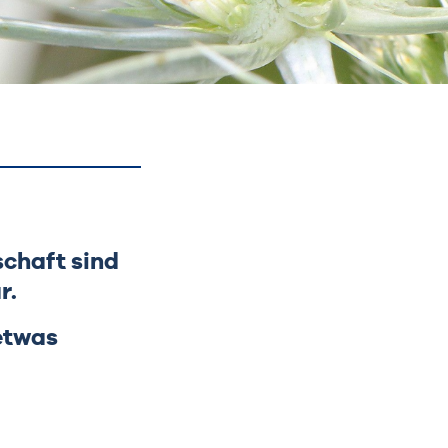
schaft sind
r.
 etwas