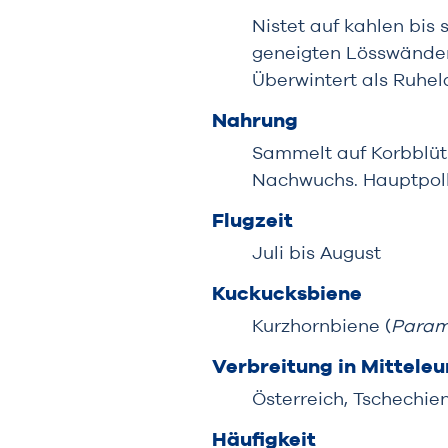
Nistet auf kahlen bis
geneigten Lösswände
Überwintert als Ruhel
Nahrung
Sammelt auf Korbblütl
Nachwuchs. Hauptpoll
Flugzeit
Juli bis August
Kuckucksbiene
Kurzhornbiene (
Param
Verbreitung in Mittele
Österreich, Tschechie
Häufigkeit