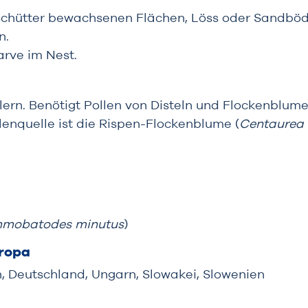
 schütter bewachsenen Flächen, Löss oder Sandböden
n.
arve im Nest.
ern. Benötigt Pollen von Disteln und Flockenblum
enquelle ist die Rispen-Flockenblume (
Centaurea 
mobatodes minutus
)
uropa
n, Deutschland, Ungarn, Slowakei, Slowenien