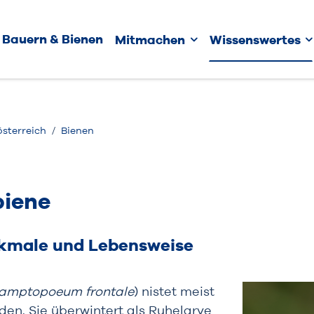
Bauern & Bienen
Mitmachen
Wissenswertes
österreich
Bienen
iene
rkmale und Lebensweise
amptopoeum frontale
) nistet meist
den. Sie überwintert als Ruhelarve