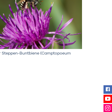
r Steppen-Buntbiene (Camptopoeum
Fin
Se
Fol