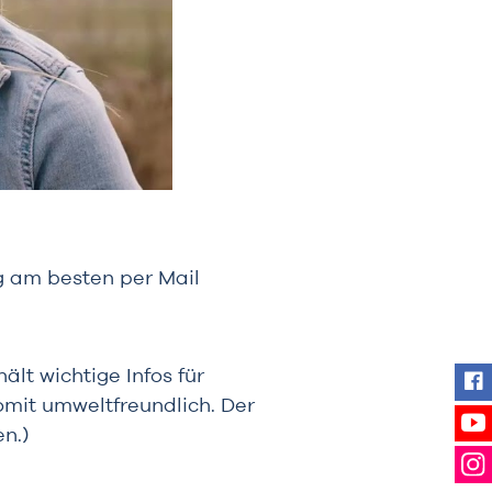
ng am besten per Mail
ält wichtige Infos für
Fin
mit umweltfreundlich. Der
en.)
Se
Fol