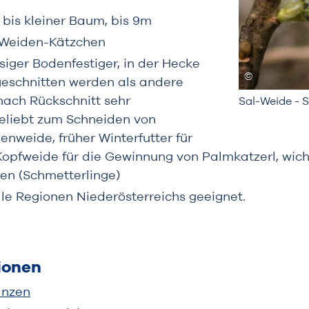
h bis kleiner Baum, bis 9m
e Weiden-Kätzchen
iger Bodenfestiger, in der Hecke
geschnitten werden als andere
nach Rückschnitt sehr
Sal-Weide - S
beliebt zum Schneiden von
enweide, früher Winterfutter für
s Kopfweide für die Gewinnung von Palmkatzerl, wic
ren (Schmetterlinge)
alle Regionen Niederösterreichs geeignet.
ionen
anzen