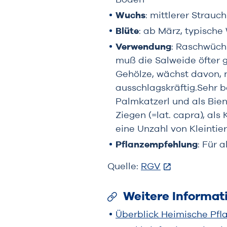
Wuchs
: mittlerer Strauc
Blüte
: ab März, typisch
Verwendung
: Raschwüchs
muß die Salweide öfter 
Gehölze, wächst davon, 
ausschlagskräftig.Sehr 
Palmkatzerl und als Bien
Ziegen (=lat. capra), al
eine Unzahl von Kleintie
Pflanzempfehlung
: Für 
Quelle:
RGV
Weitere Informat
Überblick Heimische Pfl