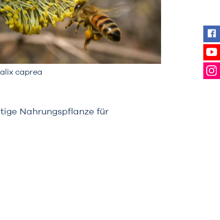
Fin
Se
alix caprea
Fol
htige Nahrungspflanze für